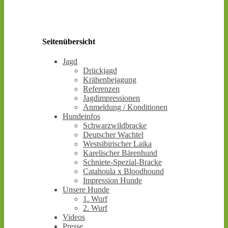
Seitenübersicht
Jagd
Drückjagd
Krähenbejagung
Referenzen
Jagdimpressionen
Anmeldung / Konditionen
Hundeinfos
Schwarzwildbracke
Deutscher Wachtel
Westsibirischer Laika
Karelischer Bärenhund
Schniete-Spezial-Bracke
Catahoula x Bloodhound
Impression Hunde
Unsere Hunde
1. Wurf
2. Wurf
Videos
Presse