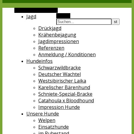
Alternative Seitenleiste
Jagd
Suchen
Drückjagd
Krähenbejagung
Jagdimpressionen
Referenzen
Anmeldung / Konditionen
Hundeinfos
Schwarzwildbracke
Deutscher Wachtel
Westsibirischer Laika
Karelischer Bärenhund
Schniete-Spezial-Bracke
Catahoula x Bloodhound
Impression Hunde
Unsere Hunde
Welpen
Einsatzhunde
im Ruhestand