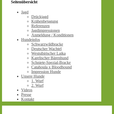
Seitenübersicht
Jagd
Drückjagd
Krähenbejagung
Referenzen
Jagdimpressionen
Anmeldung / Konditionen
Hundeinfos
Schwarzwildbracke
Deutscher Wachtel
Westsibirischer Laika
Karelischer Bärenhund
Schniete-Spezial-Bracke
Catahoula x Bloodhound
Impression Hunde
Unsere Hunde
1. Wurf
2. Wurf
Videos
Presse
Kontakt