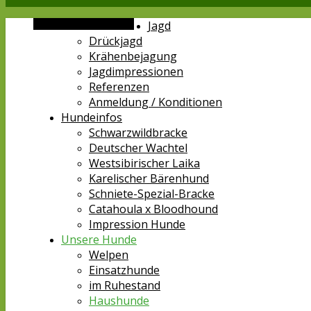
Alternative Seitenleiste
Jagd
Drückjagd
Krähenbejagung
Jagdimpressionen
Referenzen
Anmeldung / Konditionen
Hundeinfos
Schwarzwildbracke
Deutscher Wachtel
Westsibirischer Laika
Karelischer Bärenhund
Schniete-Spezial-Bracke
Catahoula x Bloodhound
Impression Hunde
Unsere Hunde
Welpen
Einsatzhunde
im Ruhestand
Haushunde