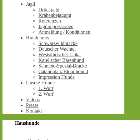
Jagd
Drückjagd
Krähenbejagung
Referenzen
Jagdimpressionen
Anmeldung / Konditionen
Hundeinfos
Schwarzwildbracke
Deutscher Wachtel
Westsibirischer Laika
Karelischer Bärenhund
Schniete-Spezial-Bracke
Catahoula x Bloodhound
Impression Hunde
Unsere Hunde
1. Wurf
2. Wurf
Videos
Presse
Kontakt
Haushunde