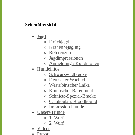
Seitenübersicht
Jagd
Drückjagd
Krähenbejagung
Referenzen
Jagdimpressionen
Anmeldung / Konditionen
Hundeinfos
Schwarzwildbracke
Deutscher Wachtel
Westsibirischer Laika
Karelischer Bärenhund
Schniete-Spezial-Bracke
Catahoula x Bloodhound
Impression Hunde
Unsere Hunde
1. Wurf
2. Wurf
Videos
Presse