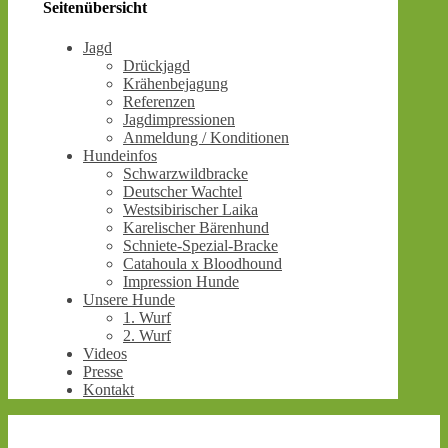
Seitenübersicht
Jagd
Drückjagd
Krähenbejagung
Referenzen
Jagdimpressionen
Anmeldung / Konditionen
Hundeinfos
Schwarzwildbracke
Deutscher Wachtel
Westsibirischer Laika
Karelischer Bärenhund
Schniete-Spezial-Bracke
Catahoula x Bloodhound
Impression Hunde
Unsere Hunde
1. Wurf
2. Wurf
Videos
Presse
Kontakt