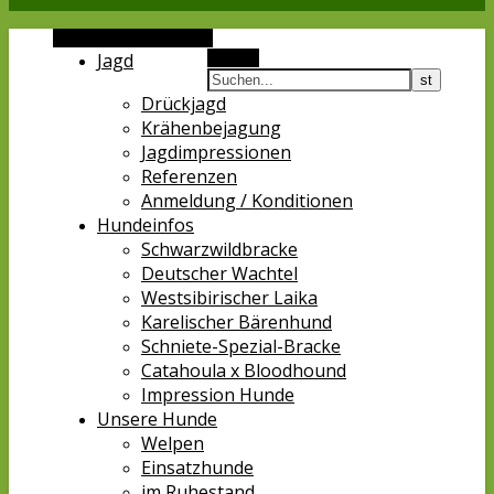
Alternative Seitenleiste
Jagd
Suchen
Drückjagd
Krähenbejagung
Jagdimpressionen
Referenzen
Anmeldung / Konditionen
Hundeinfos
Schwarzwildbracke
Deutscher Wachtel
Westsibirischer Laika
Karelischer Bärenhund
Schniete-Spezial-Bracke
Catahoula x Bloodhound
Impression Hunde
Unsere Hunde
Welpen
Einsatzhunde
im Ruhestand